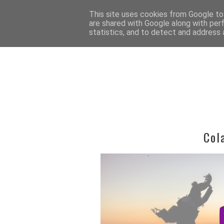
INICIO
QUIÉN 
This site uses cookies from Google to 
are shared with Google along with per
statistics, and to detect and address 
Col