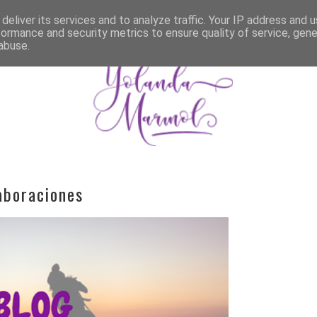
SOY
MIS LIBROS
RECURSOS GRATUITOS
BLOG
S
deliver its services and to analyze traffic. Your IP address and 
formance and security metrics to ensure quality of service, gen
abuse.
aboraciones